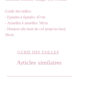
Guide des tailles:
- Epaules à épaules: 47cm
- Aisselles à aisselles: 58cm
- Hauteur (du haut du col jusqu'au bas):
56cm
GUIDE DES TAILLES
Articles similaires
L oversized
L oversized