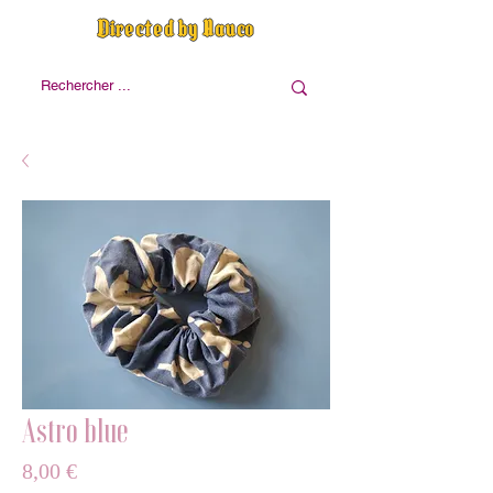
Directed by Nauco
Astro blue
Prix
8,00 €