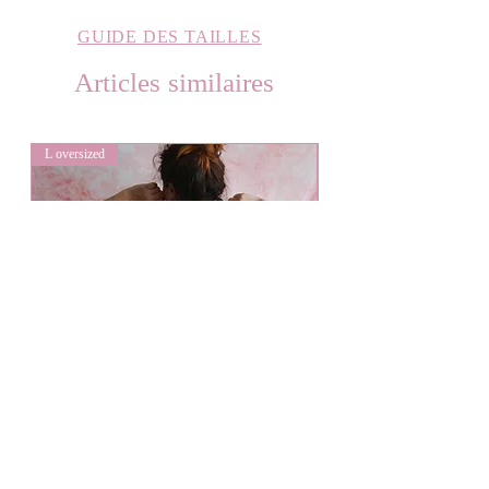
GUIDE DES TAILLES
Articles similaires
L oversized
L oversized
Bouquet de fleurs