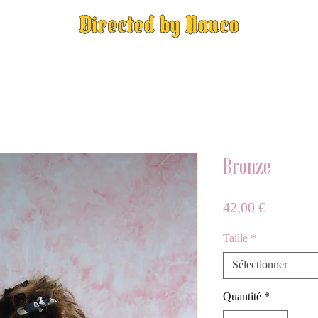
Directed by Nauco
Bronze
Prix
42,00 €
Taille
*
Sélectionner
Quantité
*