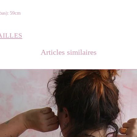
 bas): 59cm
AILLES
Articles similaires