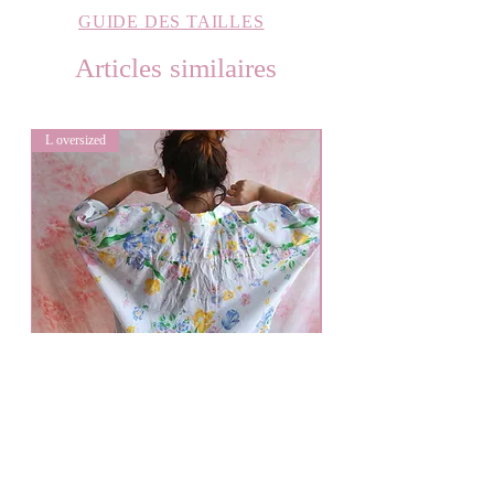
GUIDE DES TAILLES
Articles similaires
L oversized
L oversized
Bouquet de fleurs
Prix
50,00 €