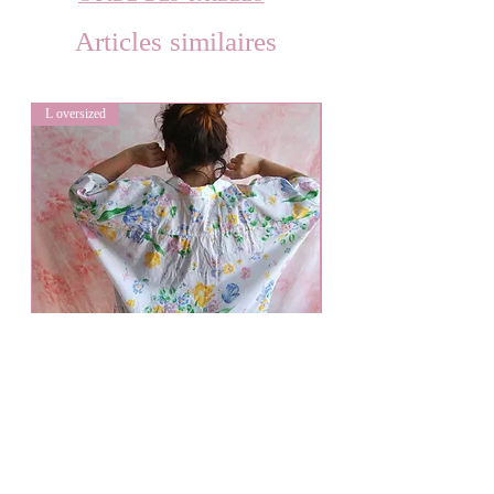
Articles similaires
L oversized
L oversized
Bouquet de fleurs
Prix
50,00 €