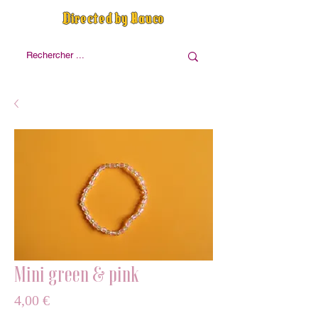
Directed by Nauco
Mini green & pink
Prix
4,00 €