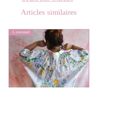
Articles similaires
L oversized
L oversized
Bouquet de fleurs
Prix
50,00 €