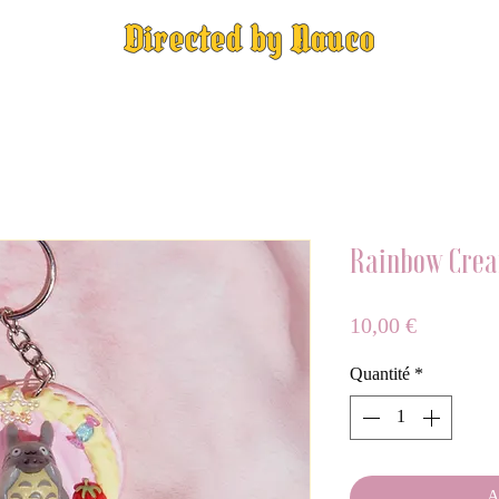
Directed by Nauco
Rainbow Cre
Prix
10,00 €
Quantité
*
A