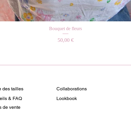
Aperçu rapide
Bouquet de fleurs
Prix
50,00 €
 des tailles
Collaborations
eils & FAQ
Lookbook
s de vente