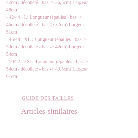
42cm / décolleté - bas -> 36,5cm) Largeur
48cm
- 42/44 - L: Longueur (épaules - bas ->
46cm / décolleté - bas -> 37cm) Largeur
51cm
- 46/48 - XL : Longueur (épaules - bas ->
50cm / décolleté - bas -> 42cm) Largeur
54cm
- 50/52 - 2XL: Longueur (épaules - bas ->
54cm / décolleté - bas -> 43,5cm) Largeur
61cm
GUIDE DES TAILLES
Articles similaires
L oversized
L oversized