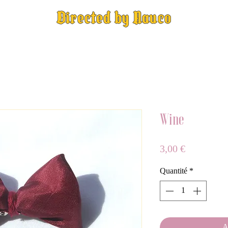
Directed by Nauco
Wine
Prix
3,00 €
Quantité
*
A