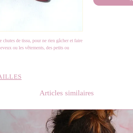
de chutes de tissu, pour ne rien gâcher et faire
heveux ou les vêtements, des petits ou
AILLES
Articles similaires