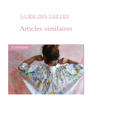
GUIDE DES TAILLES
Articles similaires
L oversized
L oversized
Bouquet de fleurs