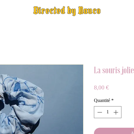
Directed by Nauco
La souris jolie
Prix
8,00 €
Quantité
*
A