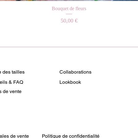
Aperçu rapide
Bouquet de fleurs
Prix
50,00 €
 des tailles
Collaborations
eils & FAQ
Lookbook
s de vente
ales de vente
Politique de confidentialité