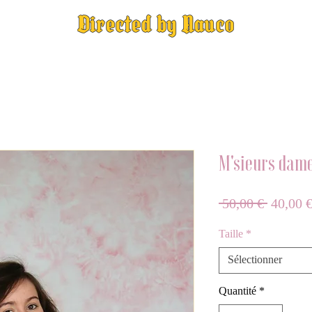
Directed by Nauco
M'sieurs dam
Prix
 50,00 € 
40,00 
original
Taille
*
Sélectionner
Quantité
*