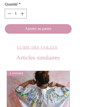
Quantité
*
Ajouter au panier
GUIDE DES TAILLES
Articles similaires
L oversized
L oversized